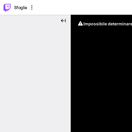
⌥
P
Sfoglia
Impossibile determinare