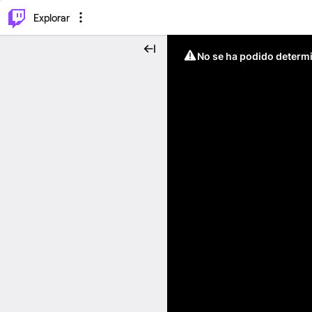
⌥
P
Explorar
No se ha podido determin