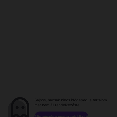
Sajnos, hacsak nincs időgéped, a tartalom
már nem áll rendelkezésre.
Böngészés a csatornák között