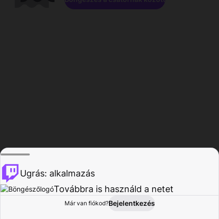
Ugrás: alkalmazás
Továbbra is használd a netet
Bejelentkezés
Már van fiókod?
Főoldal
Böngészés
Tevékenység
Profil