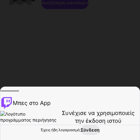
Αναζήτηση καναλιών
Μπες στο App
Συνέχισε να χρησιμοποιείς
την έκδοση ιστού
Σύνδεση
Έχεις ήδη λογαριασμό;
Αρχική σελίδα
Περιήγηση
Δραστηριότητα
Προφίλ