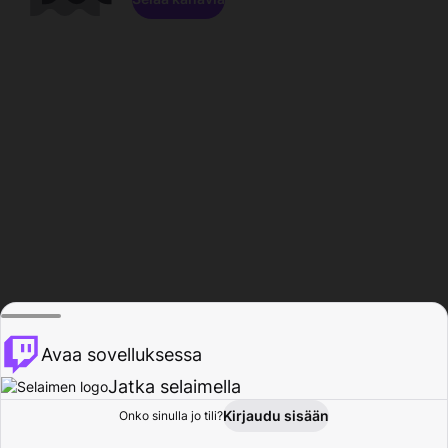
Avaa sovelluksessa
Jatka selaimella
Kirjaudu sisään
Onko sinulla jo tili?
Koti
Selaa
Toiminta
Profiili