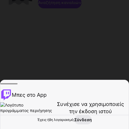
Αναζήτηση καναλιών
Μπες στο App
Συνέχισε να χρησιμοποιείς
την έκδοση ιστού
Σύνδεση
Έχεις ήδη λογαριασμό;
Αρχική σελίδα
Περιήγηση
Δραστηριότητα
Προφίλ