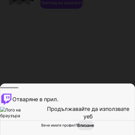
Преглед на каналите
Отваряне в прил.
Продължавайте да използвате
уеб
Влизане
Вече имате профил?
Начало
Преглед
Активност
Профил