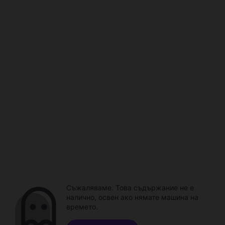
Съжаляваме. Това съдържание не е
налично, освен ако нямате машина на
времето.