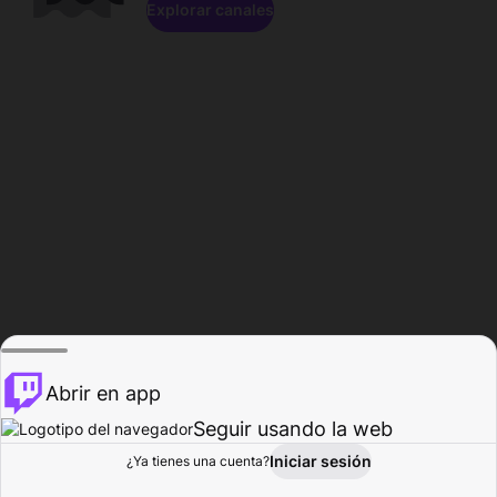
Explorar canales
Abrir en app
Seguir usando la web
Iniciar sesión
Página del
¿Ya tienes una cuenta?
Explorar
Actividad
Perfil
Creador