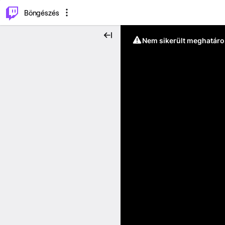
⌥
P
Böngészés
Nem sikerült meghatáro