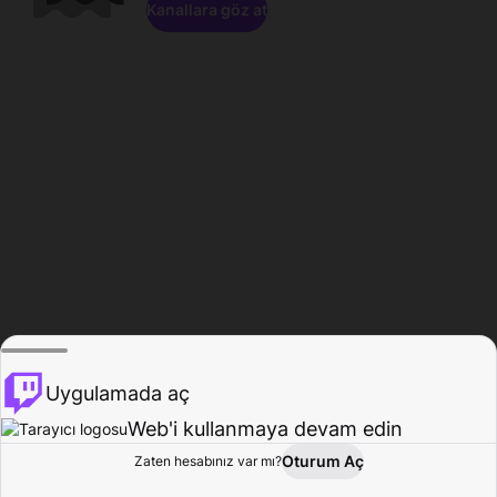
Kanallara göz at
Uygulamada aç
Web'i kullanmaya devam edin
Oturum Aç
Zaten hesabınız var mı?
Ana Sayfa
Gözat
Aktivite
Profil