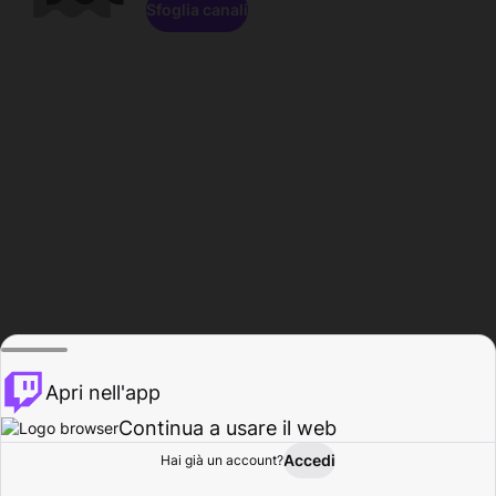
Sfoglia canali
Apri nell'app
Continua a usare il web
Accedi
Hai già un account?
Base
Sfoglia
Attività
Profilo