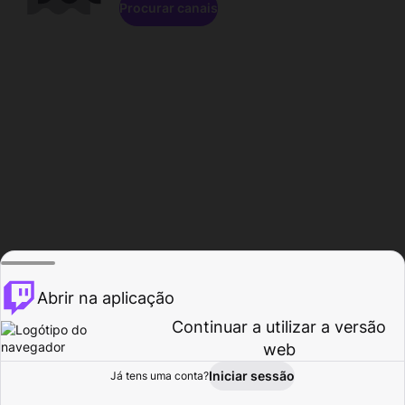
Procurar canais
Abrir na aplicação
Continuar a utilizar a versão
web
Iniciar sessão
Já tens uma conta?
Página inicial
Procurar
Atividade
Perfil