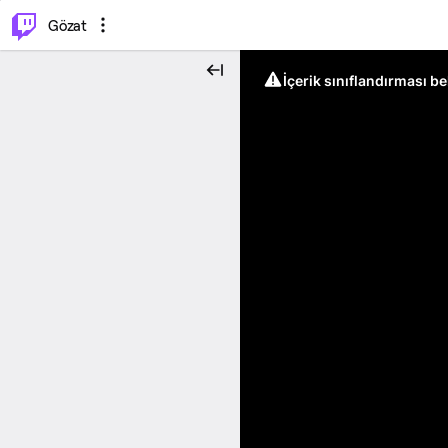
⌥
P
Gözat
İçerik sınıflandırması b