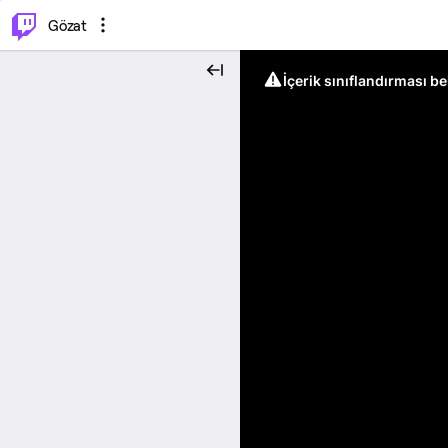
⌥
P
Gözat
İçerik sınıflandırması b