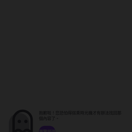
抱歉啦！您恐怕得搭乘時光機才有辦法找回那
個內容了。
瀏覽頻道