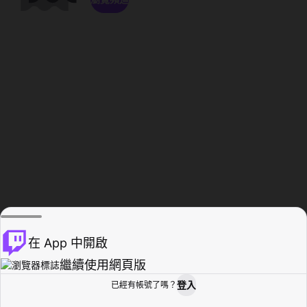
在 App 中開啟
繼續使用網頁版
登入
已經有帳號了嗎？
創作者基地
瀏覽
活動紀錄
個人檔案