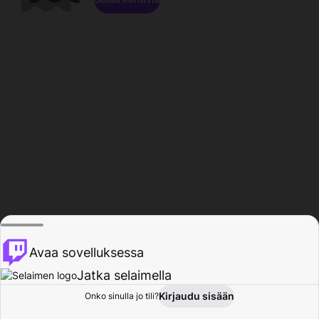
Avaa sovelluksessa
Jatka selaimella
Kirjaudu sisään
Onko sinulla jo tili?
Koti
Selaa
Toiminta
Profiili