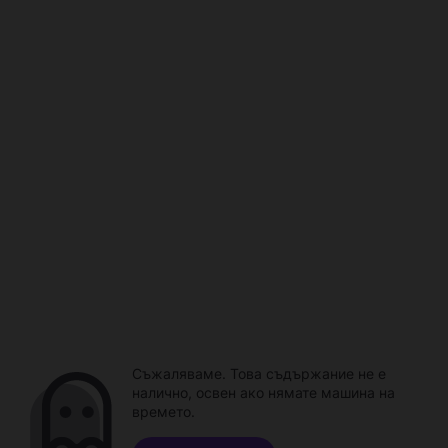
Съжаляваме. Това съдържание не е
налично, освен ако нямате машина на
времето.