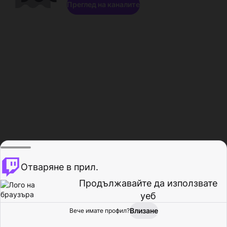
Преглед на каналите
Отваряне в прил.
Продължавайте да използвате
уеб
Влизане
Вече имате профил?
Начало
Преглед
Активност
Профил