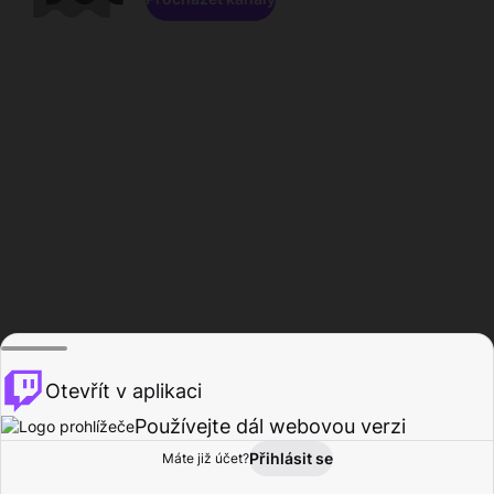
Otevřít v aplikaci
Používejte dál webovou verzi
Přihlásit se
Máte již účet?
Domů
Procházet
Aktivita
Profil