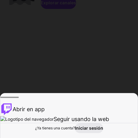
Explorar canales
Abrir en app
Seguir usando la web
Iniciar sesión
Página del
¿Ya tienes una cuenta?
Explorar
Actividad
Perfil
Creador