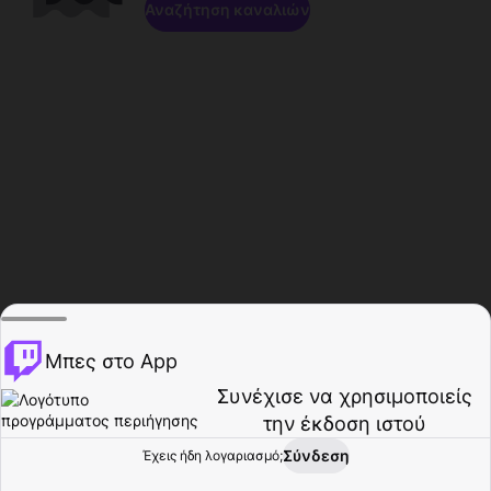
Αναζήτηση καναλιών
Μπες στο App
Συνέχισε να χρησιμοποιείς
την έκδοση ιστού
Σύνδεση
Έχεις ήδη λογαριασμό;
Αρχική σελίδα
Περιήγηση
Δραστηριότητα
Προφίλ