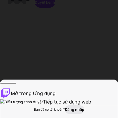
Duyệt kênh
Mở trong Ứng dụng
Tiếp tục sử dụng web
Đăng nhập
Bạn đã có tài khoản?
Trang chủ
Duyệt
Hoạt động
Hồ sơ