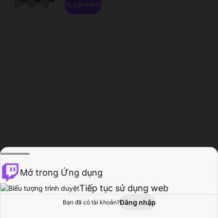
Duyệt kênh
Mở trong Ứng dụng
Tiếp tục sử dụng web
Đăng nhập
Bạn đã có tài khoản?
Trang chủ
Duyệt
Hoạt động
Hồ sơ