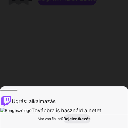
Ugrás: alkalmazás
Továbbra is használd a netet
Bejelentkezés
Már van fiókod?
Főoldal
Böngészés
Tevékenység
Profil