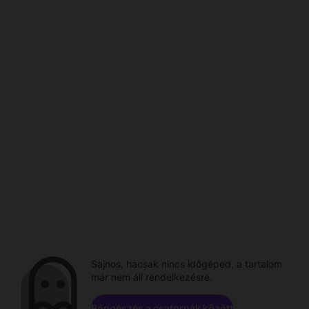
Sajnos, hacsak nincs időgéped, a tartalom
már nem áll rendelkezésre.
Böngészés a csatornák között