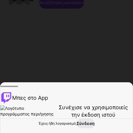
Αναζήτηση καναλιών
Μπες στο App
Συνέχισε να χρησιμοποιείς
την έκδοση ιστού
Σύνδεση
Έχεις ήδη λογαριασμό;
Αρχική σελίδα
Περιήγηση
Δραστηριότητα
Προφίλ