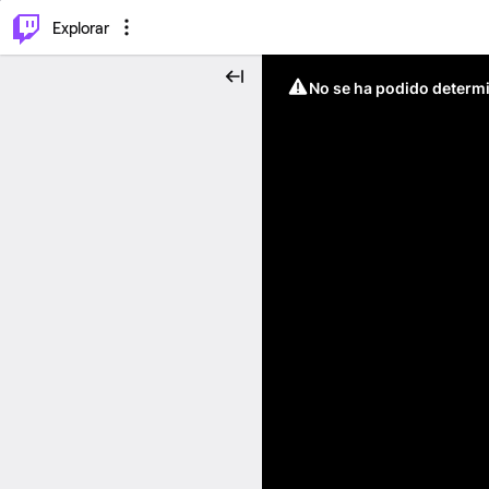
⌥
P
Explorar
No se ha podido determin