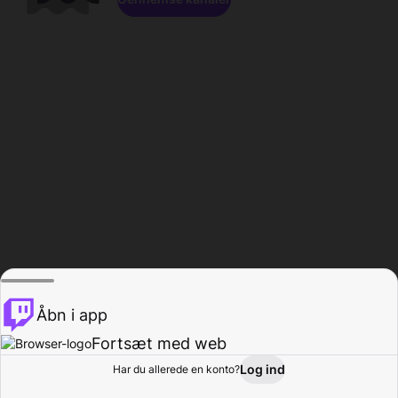
Åbn i app
Fortsæt med web
Log ind
Har du allerede en konto?
Hjem
Gennemse
Aktivitet
Profil