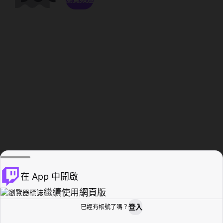
在 App 中開啟
繼續使用網頁版
登入
已經有帳號了嗎？
創作者基地
瀏覽
活動紀錄
個人檔案