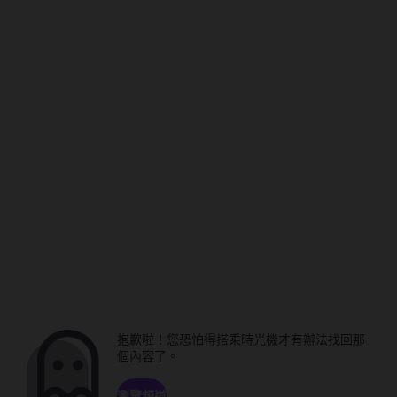
抱歉啦！您恐怕得搭乘時光機才有辦法找回那
個內容了。
瀏覽頻道