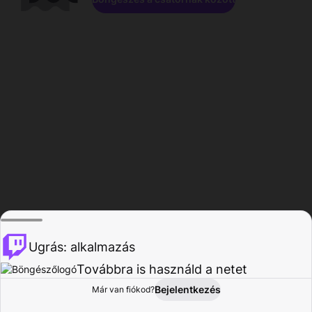
Ugrás: alkalmazás
Továbbra is használd a netet
Bejelentkezés
Már van fiókod?
Főoldal
Böngészés
Tevékenység
Profil