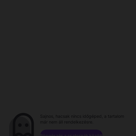
Sajnos, hacsak nincs időgéped, a tartalom
már nem áll rendelkezésre.
Böngészés a csatornák között