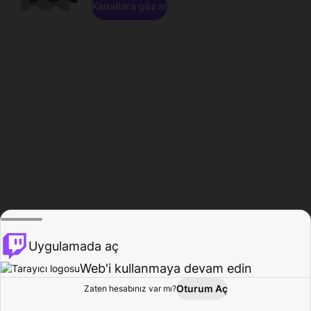
Kanallara göz at
Uygulamada aç
Web'i kullanmaya devam edin
Oturum Aç
Zaten hesabınız var mı?
Ana Sayfa
Gözat
Aktivite
Profil