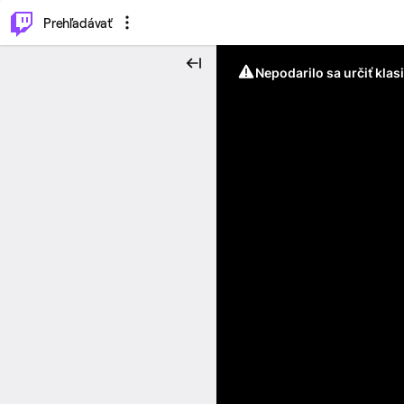
..
⌥
P
Prehľadávať
Nepodarilo sa určiť klas