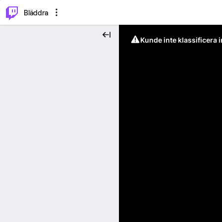
⌥
P
Bläddra
Kunde inte klassificera 