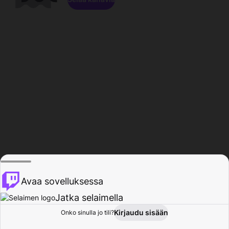
Avaa sovelluksessa
Jatka selaimella
Kirjaudu sisään
Onko sinulla jo tili?
Koti
Selaa
Toiminta
Profiili