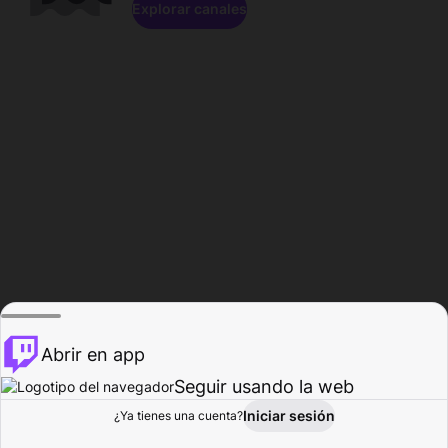
Explorar canales
Abrir en app
Seguir usando la web
Iniciar sesión
Página del
¿Ya tienes una cuenta?
Explorar
Actividad
Perfil
Creador