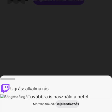
Ugrás: alkalmazás
Továbbra is használd a netet
Bejelentkezés
Már van fiókod?
Főoldal
Böngészés
Tevékenység
Profil