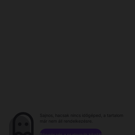
Sajnos, hacsak nincs időgéped, a tartalom
már nem áll rendelkezésre.
Böngészés a csatornák között