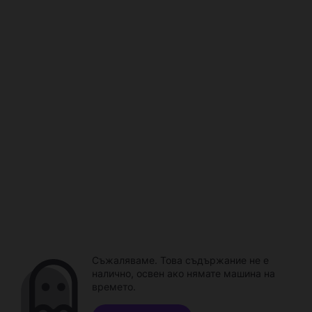
Съжаляваме. Това съдържание не е
налично, освен ако нямате машина на
времето.