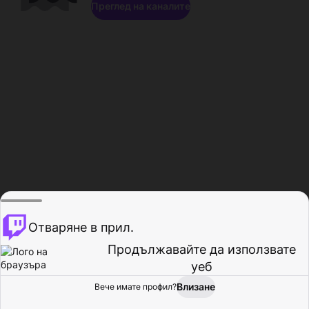
Преглед на каналите
Отваряне в прил.
Продължавайте да използвате
уеб
Влизане
Вече имате профил?
Начало
Преглед
Активност
Профил