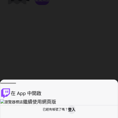
在 App 中開啟
繼續使用網頁版
登入
已經有帳號了嗎？
創作者基地
瀏覽
活動紀錄
個人檔案