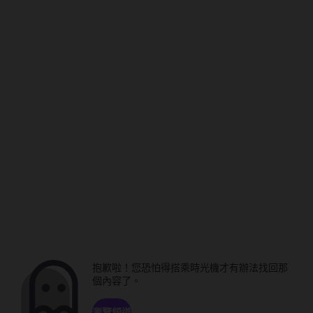
抱歉啦！您恐怕得搭乘時光機才有辦法找回那
個內容了。
瀏覽頻道