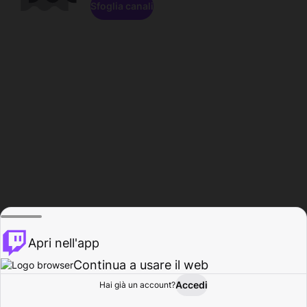
Sfoglia canali
Apri nell'app
Continua a usare il web
Accedi
Hai già un account?
Base
Sfoglia
Attività
Profilo