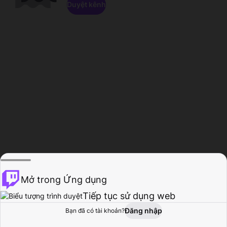
Duyệt kênh
Mở trong Ứng dụng
Tiếp tục sử dụng web
Đăng nhập
Bạn đã có tài khoản?
Trang chủ
Duyệt
Hoạt động
Hồ sơ