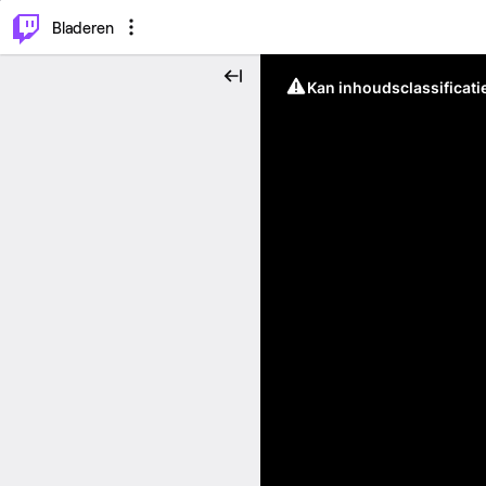
⌥
P
Bladeren
Kan inhoudsclassificati