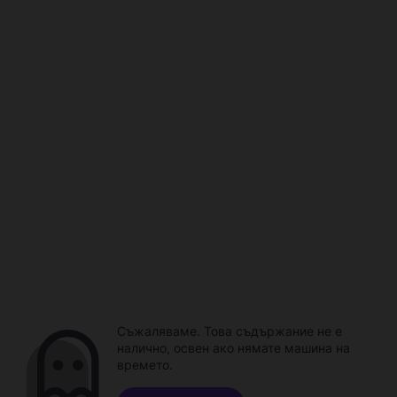
Съжаляваме. Това съдържание не е
налично, освен ако нямате машина на
времето.