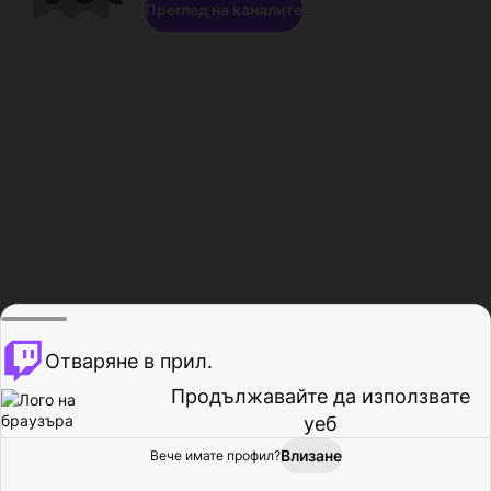
Преглед на каналите
Отваряне в прил.
Продължавайте да използвате
уеб
Влизане
Вече имате профил?
Начало
Преглед
Активност
Профил