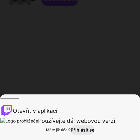
Otevřít v aplikaci
Používejte dál webovou verzi
Přihlásit se
Máte již účet?
Domů
Procházet
Aktivita
Profil