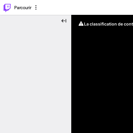
⌥
P
Parcourir
La classification de con