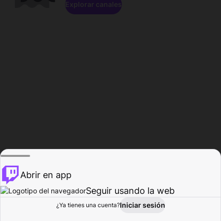
Explorar canales
Abrir en app
Seguir usando la web
Iniciar sesión
Página del
¿Ya tienes una cuenta?
Explorar
Actividad
Perfil
Creador