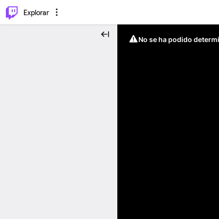
⌥
P
Explorar
No se ha podido determin