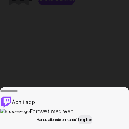
Åbn i app
Fortsæt med web
Log ind
Har du allerede en konto?
Hjem
Gennemse
Aktivitet
Profil