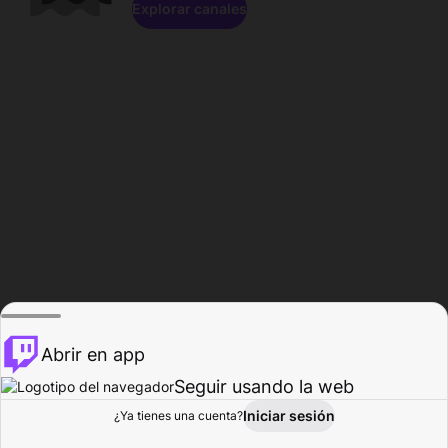
Explorar canales
Abrir en app
Seguir usando la web
Iniciar sesión
Página del
¿Ya tienes una cuenta?
Explorar
Actividad
Perfil
Creador