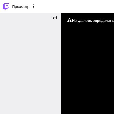
.
⌥
P
Просмотр
Не удалось определит