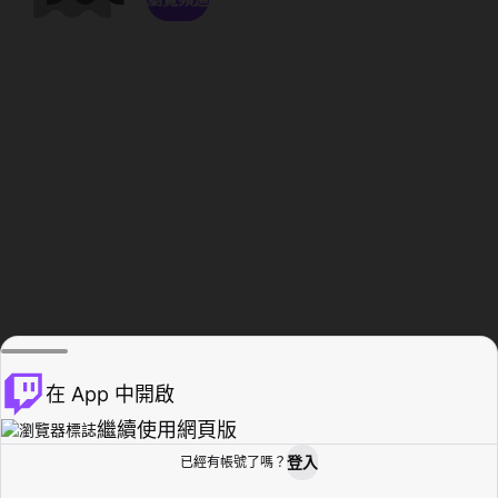
在 App 中開啟
繼續使用網頁版
登入
已經有帳號了嗎？
創作者基地
瀏覽
活動紀錄
個人檔案