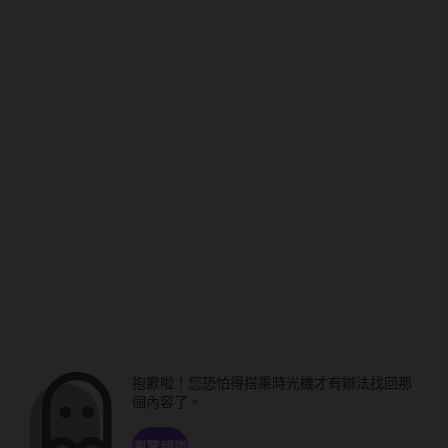
抱歉啦！您恐怕得搭乘時光機才有辦法找回那
個內容了。
瀏覽頻道