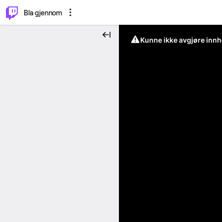
⌥
P
Bla gjennom
Kunne ikke avgjøre innh