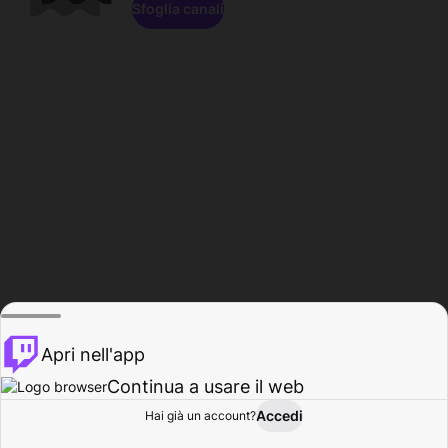
Sfoglia canali
Apri nell'app
Continua a usare il web
Accedi
Hai già un account?
Base
Sfoglia
Attività
Profilo